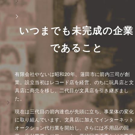
いつまでも未完成の企業
であること
有限会社やないは昭和20年、蓮田市に箭内三司が創
業。設立当初はレコード店を経営、のちに玩具店と文
具店に商売を移し、二代目が文具店を引き継ぎまし
た。
現在は三代目の箭内達也が先頭に立ち、事業体の変化
に取り組んでいます。文具店に加えてインターネット
オークション代行業を開始し、さらには不用品の回