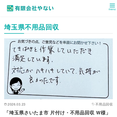
コ
埼玉県不用品回収
ン
テ
ン
ツ
へ
移
動
2026.03.23
不用品回収
「埼玉県さいたま市 片付け・不用品回収 W様」