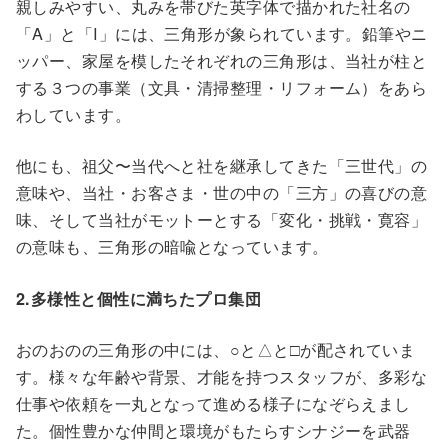
親しみやすい、丸みを帯びた英字体で描かれた社名の
「A」と「I」には、三角形が象られています。鉛筆やニ
ッパー、家屋を模したそれぞれの三角形は、当社が柱と
する３つの事業（文具・清掃整理・リフォーム）をあら
わしています。
他にも、祖父〜当代へと社を継承してきた「三世代」の
意味や、当社・お客さま・世の中の「三方」の喜びの意
味、そして当社がモットーとする「変化・挑戦・寛容」
の意味も、三角形の暗喩となっています。
2.多様性と個性に満ちたプロ集団
おのおのの三角形の中には、○と△と□が配されていま
す。様々な年齢や背景、才能を持つスタッフが、多彩な
仕事や依頼を一丸となって進める様子になぞらえまし
た。個性豊かな仲間と環境がもたらすシナジーを武器